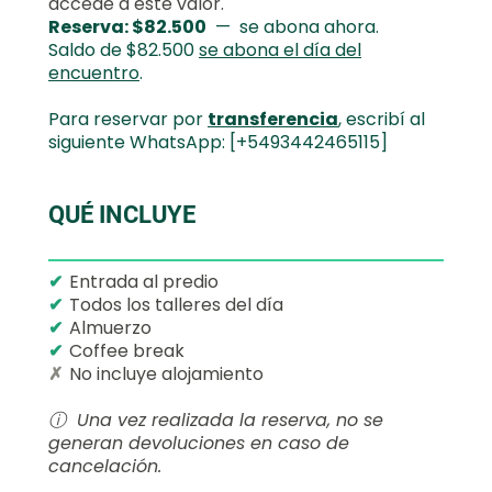
accedé a este valor.
Reserva: $82.500
— se abona ahora.
Saldo de $82.500
se abona el día del
encuentro
.
Para reservar por
transferencia
, escribí al
siguiente WhatsApp: [
+5493442465115
]
QUÉ INCLUYE
✔
Entrada al predio
✔
Todos los talleres del día
✔
Almuerzo
✔
Coffee break
✗
No incluye alojamiento
ⓘ Una vez realizada la reserva, no se
generan devoluciones en caso de
cancelación.